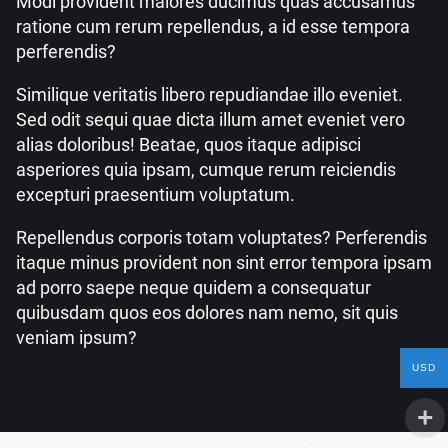
Modi provident maiores ducimus quas accusamus
ratione cum rerum repellendus, a id esse tempora
perferendis?
Similique veritatis libero repudiandae illo eveniet.
Sed odit sequi quae dicta illum amet eveniet vero
alias doloribus! Beatae, quos itaque adipisci
asperiores quia ipsam, cumque rerum reiciendis
excepturi praesentium voluptatum.
Repellendus corporis totam voluptates? Perferendis
itaque minus provident non sint error tempora ipsam
ad porro saepe neque quidem a consequatur
quibusdam quos eos dolores nam nemo, sit quis
veniam ipsum?
USD